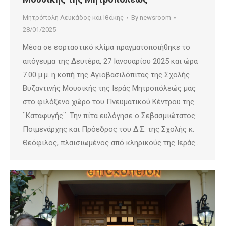
Μητρόπολη Λευκάδος και Ιθάκης
By
newsroom
28/01/2025
Μέσα σε εορταστικό κλίμα πραγματοποιήθηκε το
απόγευμα της Δευτέρα, 27 Ιανουαρίου 2025 και ώρα
7.00 μ.μ. η κοπή της Αγιοβασιλόπιτας της Σχολής
Βυζαντινής Μουσικής της Ιεράς Μητροπόλεώς μας
στο φιλόξενο χώρο του Πνευματικού Κέντρου της
¨Καταφυγής¨. Την πίτα ευλόγησε ο Σεβασμιώτατος
Ποιμενάρχης και Πρόεδρος του Δ.Σ. της Σχολής κ.
Θεόφιλος, πλαισιωμένος από κληρικούς της Ιεράς…