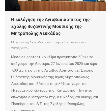
Η ευλόγηση της Αγιοβασιλόπιτας της
Σχολής Βυζαντινής Μουσικής της
Μητρόπολης Λευκάδος
Μητρόπολη Λευκάδος και Ιθάκης
By
newsroom
28/01/2025
Μέσα σε εορταστικό κλίμα πραγματοποιήθηκε το
απόγευμα της Δευτέρα, 27 Ιανουαρίου 2025 και ώρα
7.00 μ.μ. η κοπή της Αγιοβασιλόπιτας της Σχολής
Βυζαντινής Μουσικής της Ιεράς Μητροπόλεως
Λευκάδος και Ιθάκης στο φιλόξενο χώρο του
Πνευματικού Κέντρου της ¨Καταφυγής¨. Την πίτα
ευλόγησε ο Μητροπολίτης Λευκάδος και Ιθάκης και
Πρόεδρος του Δ.Σ. της Σχολής κ. Θεόφιλος,
πλαισιωμένος…