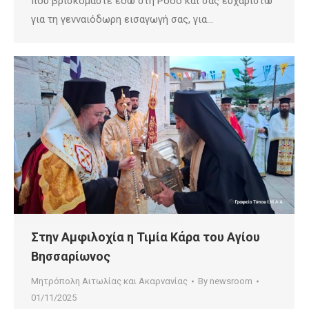
που βρισκόμαστε εδώ στη Ρόδο και σας ευχαριστώ
για τη γενναιόδωρη εισαγωγή σας, για…
Στην Αμφιλοχία η Τιμία Κάρα του Αγίου
Βησσαρίωνος
Μητρόπολη Αιτωλίας και Ακαρνανίας
By
newsroom
01/11/2025