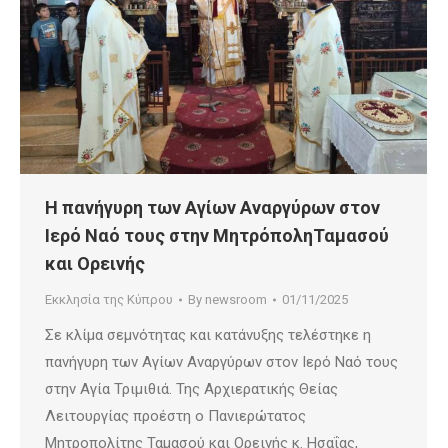
Η πανήγυρη των Αγίων Αναργύρων στον
Ιερό Ναό τους στην ΜητρόποληΤαμασού
και Ορεινής
Εκκλησία της Κύπρου
By
newsroom
01/11/2025
Σε κλίμα σεμνότητας και κατάνυξης τελέστηκε η
πανήγυρη των Αγίων Αναργύρων στον Ιερό Ναό τους
στην Αγία Τριμιθιά. Της Αρχιερατικής Θείας
Λειτουργίας προέστη ο Πανιερώτατος
Μητροπολίτης Ταμασού και Ορεινής κ. Ησαΐας,