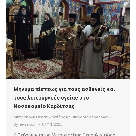
Μήνυμα πίστεως για τους ασθενείς και
τους λειτουργούς υγείας στο
Νοσοκομείο Καρδίτσας
Μητρόπολη Θεσσαλιώτιδος και Φαναριοφερσάλων
By
newsroom
01/11/2025
Ο Σεβασμιώτατος Μητροπολίτης Θεσσαλιώτιδος