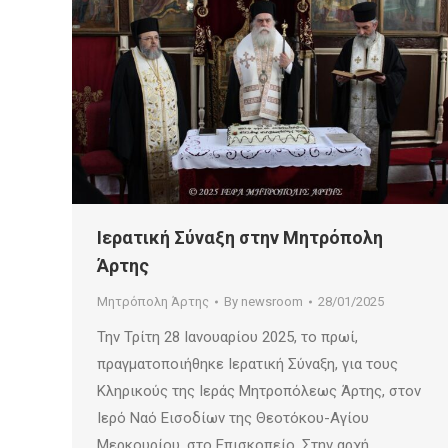
Ιερατική Σύναξη στην Μητρόπολη
Άρτης
Μητρόπολη Άρτης
By
newsroom
28/01/2025
Την Τρίτη 28 Ιανουαρίου 2025, το πρωί,
πραγματοποιήθηκε Ιερατική Σύναξη, για τους
Κληρικούς της Ιεράς Μητροπόλεως Άρτης, στον
Ιερό Ναό Εισοδίων της Θεοτόκου-Αγίου
Μερκουρίου, στο Επισκοπείο. Στην αρχή