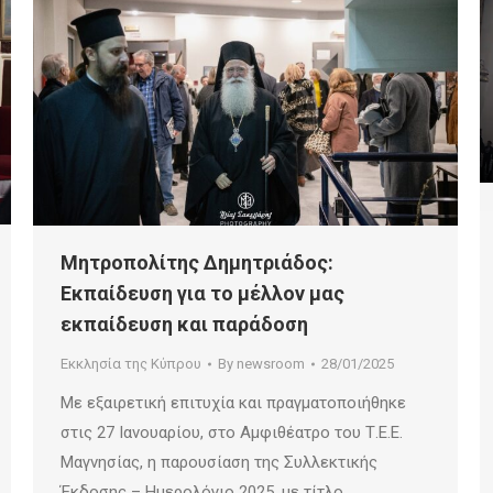
Μητροπολίτης Δημητριάδος:
Εκπαίδευση για το μέλλον μας
εκπαίδευση και παράδοση
Εκκλησία της Κύπρου
By
newsroom
28/01/2025
Με εξαιρετική επιτυχία και πραγματοποιήθηκε
στις 27 Ιανουαρίου, στο Αμφιθέατρο του Τ.Ε.Ε.
Μαγνησίας, η παρουσίαση της Συλλεκτικής
Έκδοσης – Ημερολόγιο 2025, με τίτλο